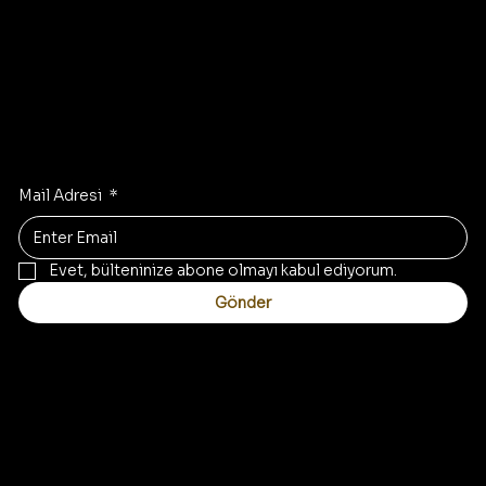
İlham Alın
En son trendleri gelen kutunuza alın
Mail Adresi
*
Evet, bülteninize abone olmayı kabul ediyorum.
Gönder
İletişim
Info@aybemo.com