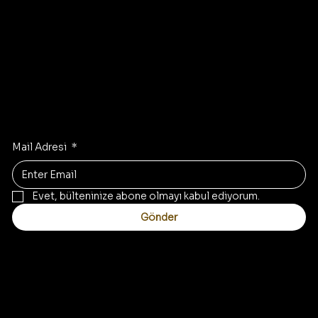
İlham Alın
En son trendleri gelen kutunuza alın
Mail Adresi
*
Evet, bülteninize abone olmayı kabul ediyorum.
Gönder
İletişim