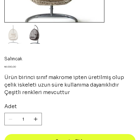
Salıncak
Fiyat
₺6.000,00
Ürün birinci sınıf makrome ipten üretilmiş olup
çelik iskeleti uzun süre kullanıma dayanıklıdır
Çeşitli renkleri mevcuttur
Adet